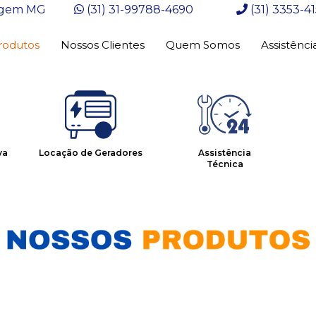
tagem MG
(31) 31-99788-4690
(31) 3353-4
rodutos
Nossos Clientes
Quem Somos
Assistênci
va
Locação de Geradores
Assistência
Técnica