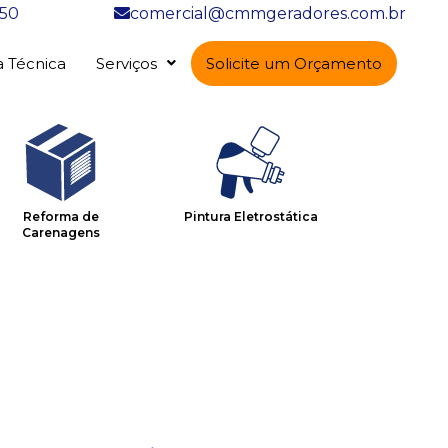
150
comercial@cmmgeradores.com.br
a Técnica
Serviços
Solicite um Orçamento
Reforma de
Pintura Eletrostática
Carenagens