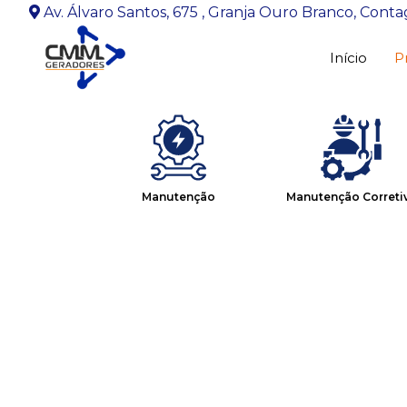
Av. Álvaro Santos, 675 , Granja Ouro Branco, Con
Pular
Início
P
para
o
conteúdo
Manutenção
Manutenção Correti